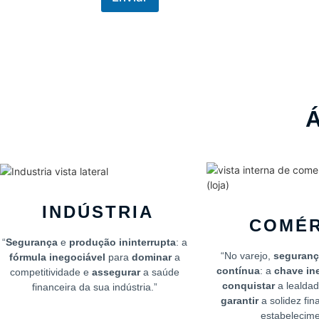
g
u
m
a
Á
INDÚSTRIA
COMÉR
“
Segurança
e
produção ininterrupta
: a
“No varejo,
seguranç
fórmula inegociável
para
dominar
a
contínua
: a
chave in
competitividade e
assegurar
a saúde
conquistar
a lealdad
financeira da sua indústria.”
garantir
a solidez fin
estabelecime