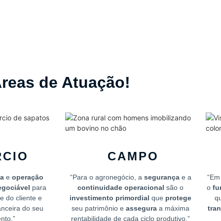
reas de Atuação!
CIO
CAMPO
a
e
operação
“Para o agronegócio, a
segurança
e a
“Em 
egociável
para
continuidade operacional
são o
o
fu
e do cliente e
investimento primordial
que
protege
q
anceira do seu
seu patrimônio e
assegura
a máxima
tra
nto.”
rentabilidade de cada ciclo produtivo.”