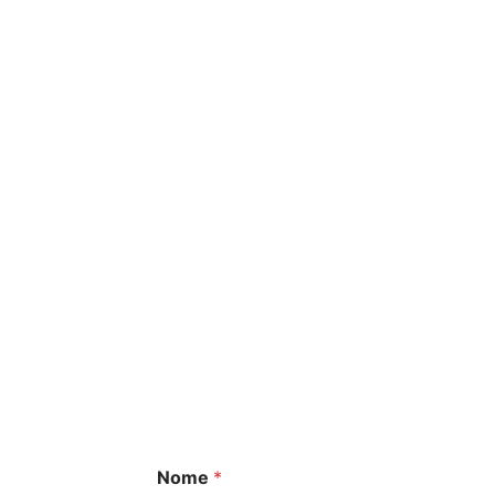
ESPECIALIZADA EM PERÍCIAS, LAUD
ATENDEMOS EM TOD
ORÇAMENTO
Nome
*