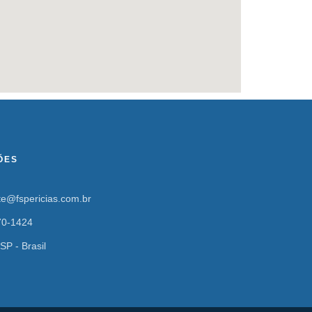
ÕES
ite@fspericias.com.br
70-1424
 SP - Brasil