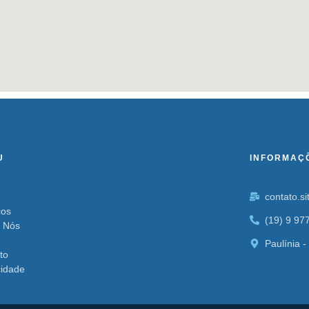
U
INFORMAÇ
contato.s
ços
(19) 9 97
 Nós
Paulínia -
to
cidade