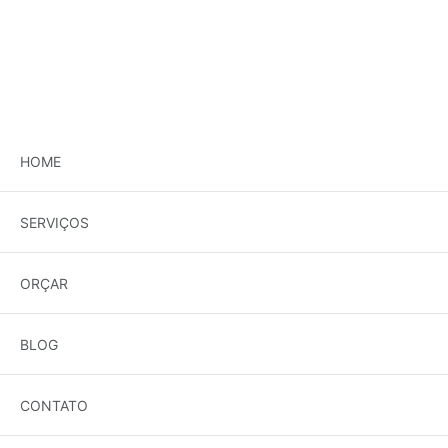
Tag:
Elétrica
HOME
SPDA: Sistema de Proteção
SERVIÇOS
Contra Descargas
ORÇAR
Atmosféricas – Guia
Completo
BLOG
CONTATO